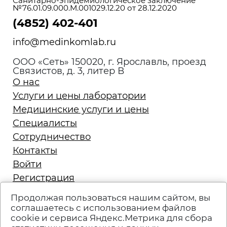
Санитарно-эпидемиологическое заключение
№76.01.09.000.М.001029.12.20 от 28.12.2020
(4852) 402-401
info@medinkomlab.ru
ООО «Сеть» 150020, г. Ярославль, проезд
Связистов, д. 3, литер В
О нас
Услуги и цены лаборатории
Медицинские услуги и цены
Специалисты
Сотрудничество
Контакты
Войти
Регистрация
Запись на приём
Продолжая пользоваться нашим сайтом, вы
Политика конфиденциальности
соглашаетесь с использованием файлов
cookie и сервиса Яндекс.Метрика для сбора
Техподдержка