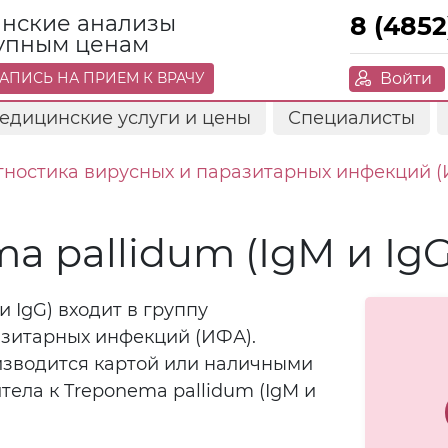
нские анализы
8 (4852
тупным ценам
Войти
АПИСЬ НА ПРИЕМ К ВРАЧУ
едицинские услуги и цены
Специалисты
гностика вирусных и паразитарных инфекций 
a pallidum (IgМ и IgG
и IgG) входит в группу
азитарных инфекций (ИФА).
изводится картой или наличными
тела к Treponema pallidum (IgМ и