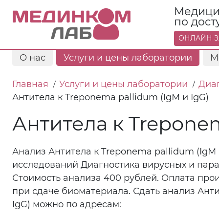
Медици
по дос
ОНЛАЙН З
О нас
Услуги и цены лаборатории
М
Главная
Услуги и цены лаборатории
Диа
/
/
Антитела к Treponema pallidum (IgМ и IgG)
Антитела к Treponem
Анализ Антитела к Treponema pallidum (IgМ 
исследований Диагностика вирусных и пар
Стоимость анализа 400 рублей. Оплата про
при сдаче биоматериала. Сдать анализ Анти
IgG) можно по адресам: