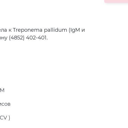
ла к Treponema pallidum (IgМ и
у (4852) 402-401.
gM
исов
CV )