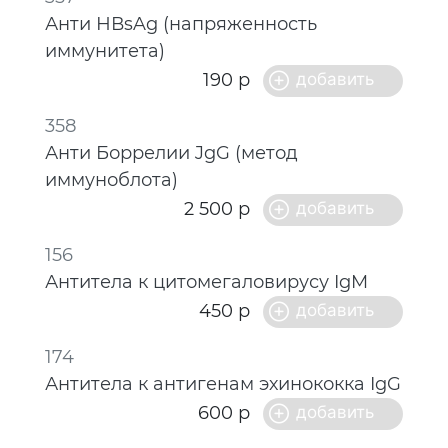
Анти НВsAg (напряженность
иммунитета)
190 р
358
Анти Боррелии JgG (метод
иммуноблота)
2 500 р
156
Антитела к цитомегаловирусу IgM
450 р
174
Антитела к антигенам эхинококка IgG
600 р