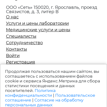
ООО «Сеть» 150020, г. Ярославль, проезд
Связистов, д. 3, литер В
О нас
Услуги и цены лаборатории
Медицинские услуги и цены
Специалисты
Сотрудничество
Контакты
Войти
Регистрация
Запись на приём
Продолжая пользоваться нашим сайтом, вы
Политика конфиденциальности
соглашаетесь с использованием файлов
cookie и сервиса Яндекс.Метрика для сбора
Техподдержка
статистики посещения и данных
Вакансии
посетителей.
Политика
Пользовательское соглашение
конфиденциальности
|
Пользовательское
соглашение
|
Согласие на обработку
персональных данных
УСЛУГИ ЛИЦЕНЗИРОВАНЫ. ИМЕЮТСЯ