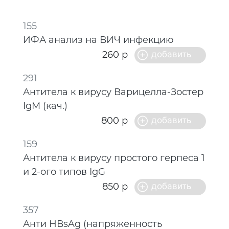
155
ИФА анализ на ВИЧ инфекцию
260 р
291
Антитела к вирусу Варицелла-Зостер
IgM (кач.)
800 р
159
Антитела к вирусу простого герпеса 1
и 2-ого типов IgG
850 р
357
Анти НВsAg (напряженность