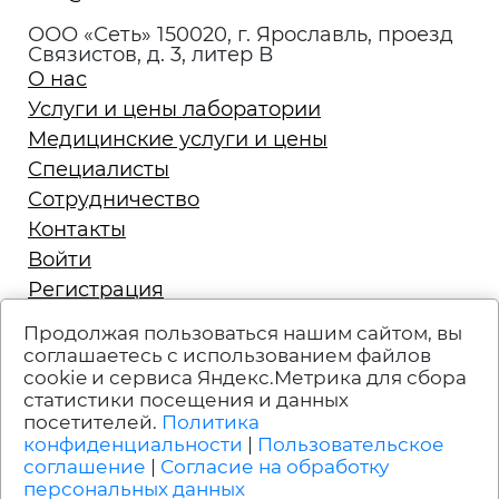
ООО «Сеть» 150020, г. Ярославль, проезд
Связистов, д. 3, литер В
О нас
Услуги и цены лаборатории
Медицинские услуги и цены
Специалисты
Сотрудничество
Контакты
Войти
Регистрация
Запись на приём
Продолжая пользоваться нашим сайтом, вы
Политика конфиденциальности
соглашаетесь с использованием файлов
cookie и сервиса Яндекс.Метрика для сбора
Техподдержка
статистики посещения и данных
Вакансии
посетителей.
Политика
Пользовательское соглашение
конфиденциальности
|
Пользовательское
соглашение
|
Согласие на обработку
персональных данных
УСЛУГИ ЛИЦЕНЗИРОВАНЫ. ИМЕЮТСЯ