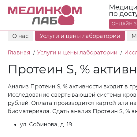
Медици
по дос
ОНЛАЙН З
О нас
Услуги и цены лаборатории
М
Главная
Услуги и цены лаборатории
Исс
/
/
Протеин S, % актив
Анализ Протеин S, % активности входит в г
Исследование свертывающей системы крови.
рублей. Оплата производится картой или н
биоматериала. Сдать анализ Протеин S, % а
ул. Собинова, д. 19