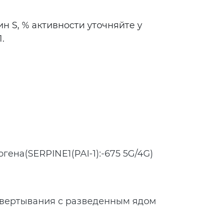
н S, % активности уточняйте у
.
ена(SERPINE1(PAI-1):-675 5G/4G)
свертывания с разведенным ядом