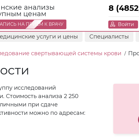
нские анализы
8 (4852
тупным ценам
Войти
АПИСЬ НА ПРИЕМ К ВРАЧУ
едицинские услуги и цены
Специалисты
ледование свертывающей системы крови
Про
/
ности
руппу исследований
 Стоимость анализа 2 250
аличными при сдаче
ктивности можно по адресам: