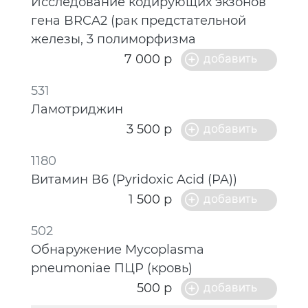
Исследование кодирующих экзонов
гена BRCA2 (рак предстательной
железы, 3 полиморфизма
7 000 р
531
Ламотриджин
3 500 р
1180
Витамин B6 (Pyridoxic Acid (PA))
1 500 р
502
Обнаружение Mycoplasma
pneumoniae ПЦР (кровь)
500 р