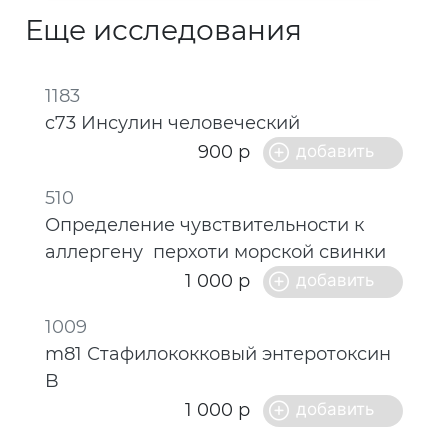
Еще исследования
1183
c73 Инсулин человеческий
900 р
510
Определение чувствительности к
аллергену перхоти морской свинки
1 000 р
1009
m81 Стафилококковый энтеротоксин
B
1 000 р