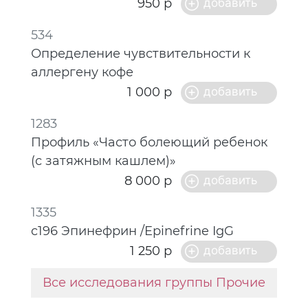
950 р
534
Определение чувствительности к
аллергену кофе
1 000 р
1283
Профиль «Часто болеющий ребенок
(с затяжным кашлем)»
8 000 р
1335
c196 Эпинефрин /Epinefrine IgG
1 250 р
Все исследования группы Прочие