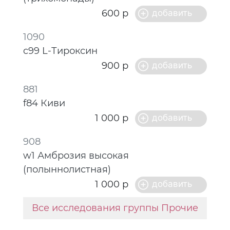
600 р
1090
c99 L-Тироксин
900 р
881
f84 Киви
1 000 р
908
w1 Амброзия высокая
(полыннолистная)
1 000 р
Все исследования группы Прочие