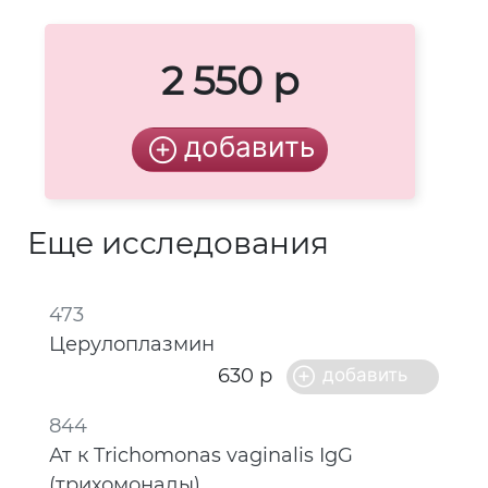
2 550 р
Еще исследования
473
Церулоплазмин
630 р
844
Ат к Trichomonas vaginalis IgG
(трихомонады)