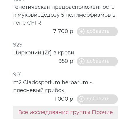
Генетическая предрасположенность
к муковисцедозу 5 полиморфизмов в
гене CFTR
7 700 р
929
Цирконий (Zr) в крови
950 р
901
m2 Cladosporium herbarum -
плесневый грибок
1 000 р
Все исследования группы Прочие