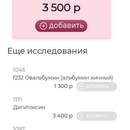
3 500 р
Еще исследования
1045
f232 Овальбумин (альбумин яичный)
1 300 р
1171
Дигитоксин
3 400 р
1097