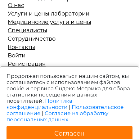
О нас
Услуги и цены лаборатории
Медицинские услуги и цены
Специалисты
Сотрудничество
Контакты
Войти
Регистрация
Запись на приём
Продолжая пользоваться нашим сайтом, вы
Политика конфиденциальности
соглашаетесь с использованием файлов
cookie и сервиса Яндекс.Метрика для сбора
Техподдержка
статистики посещения и данных
Вакансии
посетителей.
Политика
Пользовательское соглашение
конфиденциальности
|
Пользовательское
соглашение
|
Согласие на обработку
персональных данных
УСЛУГИ ЛИЦЕНЗИРОВАНЫ. ИМЕЮТСЯ
ПРОТИВОПОКАЗАНИЯ. НЕОБХОДИМА
Согласен
КОНСУЛЬТАЦИЯ СПЕЦИАЛИСТА.