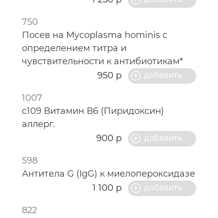
750
Посев на Mycoplasma hominis с
определением титра и
чувствительности к антибиотикам*
950 р
1007
c109 Витамин В6 (Пиридоксин)
аллерг.
900 р
598
Антитела G (IgG) к миелопероксидазе
1 100 р
822