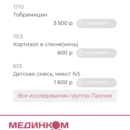
1170
Тобрамицин
3 500 р
1513
Кортизол в слюне(ночь)
600 р
653
Детская смесь, микст fx5
1 600 р
Все исследования группы Прочие