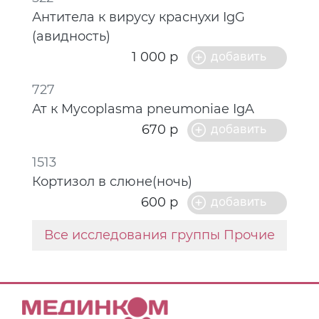
Антитела к вирусу краснухи IgG
(авидность)
1 000 р
727
Ат к Mycoplasma pneumoniae IgA
670 р
1513
Кортизол в слюне(ночь)
600 р
Все исследования группы Прочие