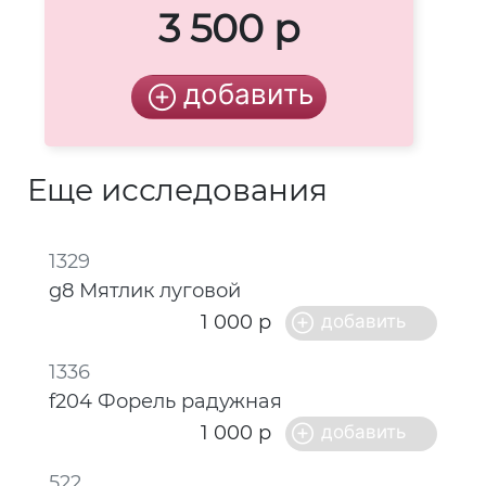
3 500 р
Еще исследования
1329
g8 Мятлик луговой
1 000 р
1336
f204 Форель радужная
1 000 р
522