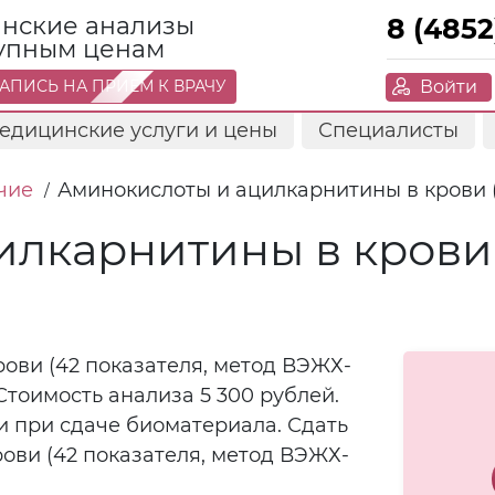
нские анализы
8 (4852
тупным ценам
Войти
АПИСЬ НА ПРИЕМ К ВРАЧУ
едицинские услуги и цены
Специалисты
чие
Аминокислоты и ацилкарнитины в крови 
/
лкарнитины в крови 
ови (42 показателя, метод ВЭЖХ-
Стоимость анализа 5 300 рублей.
 при сдаче биоматериала. Сдать
ови (42 показателя, метод ВЭЖХ-