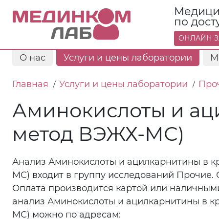
Медици
по дос
ОНЛАЙН З
О нас
Услуги и цены лаборатории
М
Главная
Услуги и цены лаборатории
Про
/
/
Аминокислоты и аци
метод ВЭЖХ-МС)
Анализ Аминокислоты и ацилкарнитины в кр
МС) входит в группу исследований Прочие. 
Оплата производится картой или наличными
анализ Аминокислоты и ацилкарнитины в кр
МС) можно по адресам: