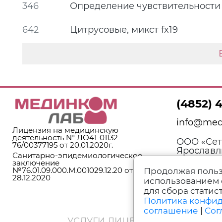
346
Определение чувствительности 
642
Цитрусовые, микст fx19
(4852) 
info@med
Лицензия на медицинскую
деятельность № ЛО41-01132-
ООО «Сеть
76/00377195 от 20.01.2020г.
Ярославль
Санитарно-эпидемиологическое
д. 3, лите
заключение
№76.01.09.000.М.001029.12.20 от
Продолжая польз
28.12.2020
использованием 
для сбора статис
Политика конфи
соглашение
|
Сог
УСЛУГИ ЛИЦЕНЗИРОВАНЫ. ИМ