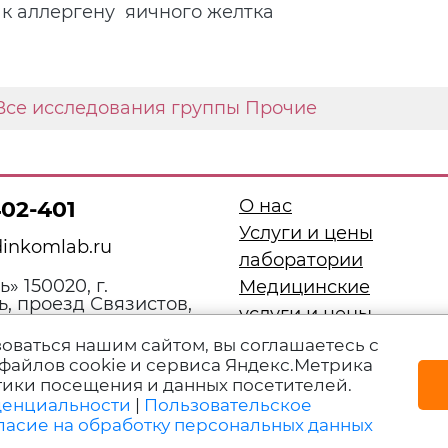
к аллергену яичного желтка
Все исследования группы Прочие
О нас
402-401
Услуги и цены
inkomlab.ru
лаборатории
» 150020, г.
Медицинские
, проезд Связистов,
услуги и цены
р В
Специалисты
оваться нашим сайтом, вы соглашаетесь с
файлов cookie и сервиса Яндекс.Метрика
Сотрудничество
тики посещения и данных посетителей.
Контакты
денциальности
|
Пользовательское
ласие на обработку персональных данных
ЕЮТСЯ ПРОТИВОПОКАЗАНИЯ. НЕОБХОДИМА 