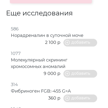
Еще исследования
586
Норадреналин в суточной моче
2 100 р
1077
Молекулярный скрининг
хромосомных аномалий
9 000 р
314
Фибриноген FGB:-455 G>A
360 р