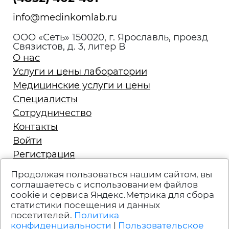
info@medinkomlab.ru
ООО «Сеть» 150020, г. Ярославль, проезд
Связистов, д. 3, литер В
О нас
Услуги и цены лаборатории
Медицинские услуги и цены
Специалисты
Сотрудничество
Контакты
Войти
Регистрация
Запись на приём
Продолжая пользоваться нашим сайтом, вы
Политика конфиденциальности
соглашаетесь с использованием файлов
cookie и сервиса Яндекс.Метрика для сбора
Техподдержка
статистики посещения и данных
Вакансии
посетителей.
Политика
Пользовательское соглашение
конфиденциальности
|
Пользовательское