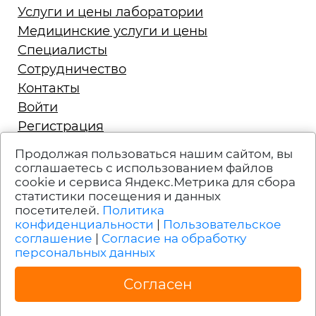
Услуги и цены лаборатории
Медицинские услуги и цены
Специалисты
Сотрудничество
Контакты
Войти
Регистрация
Запись на приём
Продолжая пользоваться нашим сайтом, вы
Политика конфиденциальности
соглашаетесь с использованием файлов
cookie и сервиса Яндекс.Метрика для сбора
Техподдержка
статистики посещения и данных
Вакансии
посетителей.
Политика
Пользовательское соглашение
конфиденциальности
|
Пользовательское
соглашение
|
Согласие на обработку
персональных данных
УСЛУГИ ЛИЦЕНЗИРОВАНЫ. ИМЕЮТСЯ
ПРОТИВОПОКАЗАНИЯ. НЕОБХОДИМА
Согласен
КОНСУЛЬТАЦИЯ СПЕЦИАЛИСТА.