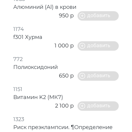
Алюминий (Al) в крови
950 р
1174
f301 Хурма
1 000 р
772
Полиоксидоний
650 р
1151
Витамин K2 (МК7)
2 100 р
1323
Риск преэклампсии. ¶Определение