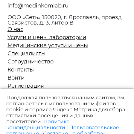
info@medinkomlab.ru
ООО «Сеть» 150020, г. Ярославль, проезд
Связистов, д. 3, литер В
О нас
Услуги и цены лаборатории
Медицинские услуги и цены
Специалисты
Сотрудничество
Контакты
Войти
Регистрация
Запись на приём
Продолжая пользоваться нашим сайтом, вы
Политика конфиденциальности
соглашаетесь с использованием файлов
cookie и сервиса Яндекс.Метрика для сбора
Техподдержка
статистики посещения и данных
Вакансии
посетителей.
Политика
Пользовательское соглашение
конфиденциальности
|
Пользовательское
соглашение
|
Согласие на обработку