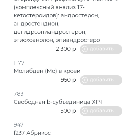
(комплексный анализ 17-
кетостероидов): андростерон,
андростендион,
дегидроэпиандростерон,
этиохоанолон, эпиандростеро
2 300 р
1177
Молибден (Mo) в крови
950 р
783
Свободная b-субъединица ХГЧ
500 р
947
f237 Абрикос