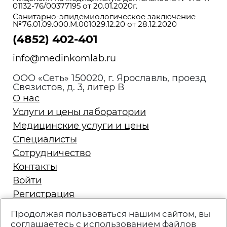
01132-76/00377195 от 20.01.2020г.
Санитарно-эпидемиологическое заключение
№76.01.09.000.М.001029.12.20 от 28.12.2020
(4852) 402-401
info@medinkomlab.ru
ООО «Сеть» 150020, г. Ярославль, проезд
Связистов, д. 3, литер В
О нас
Услуги и цены лаборатории
Медицинские услуги и цены
Специалисты
Сотрудничество
Контакты
Войти
Регистрация
Запись на приём
Продолжая пользоваться нашим сайтом, вы
Политика конфиденциальности
соглашаетесь с использованием файлов