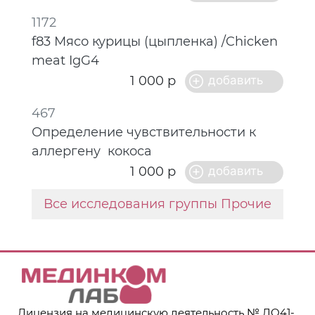
1172
f83 Мясо курицы (цыпленкa) /Chicken
meat IgG4
1 000 р
467
Определение чувствительности к
аллергену кокоса
1 000 р
Все исследования группы Прочие
Лицензия на медицинскую деятельность № ЛО41-