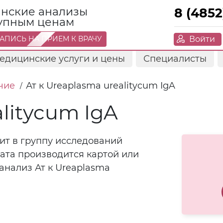
нские анализы
8 (4852
тупным ценам
Войти
АПИСЬ НА ПРИЕМ К ВРАЧУ
едицинские услуги и цены
Специалисты
чие
Ат к Ureaplasma urealitycum IgA
/
alitycum IgA
дит в группу исследований
лата производится картой или
анализ Ат к Ureaplasma