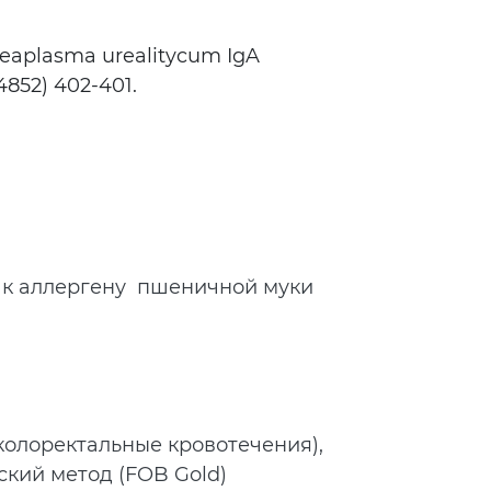
eaplasma urealitycum IgA
852) 402-401.
 к аллергену пшеничной муки
колоректальные кровотечения),
кий метод (FOB Gold)