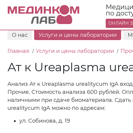
Медици
по дос
ОНЛАЙН З
О нас
Услуги и цены лаборатории
М
Главная
Услуги и цены лаборатории
Про
/
/
Ат к Ureaplasma ure
Анализ Ат к Ureaplasma urealitycum IgA вхо
Прочие. Стоимость анализа 600 рублей. Оп
наличными при сдаче биоматериала. Сдать 
urealitycum IgA можно по адресам:
ул. Собинова, д. 19