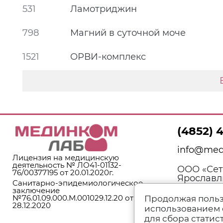
531
Ламотриджин
798
Магний в суточной моче
1521
ОРВИ-комплекс
(4852) 
info@med
Лицензия на медицинскую
деятельность № ЛО41-01132-
ООО «Сеть
76/00377195 от 20.01.2020г.
Ярославль
Санитарно-эпидемиологическое
д. 3, лите
заключение
№76.01.09.000.М.001029.12.20 от
Продолжая польз
28.12.2020
использованием 
для сбора статис