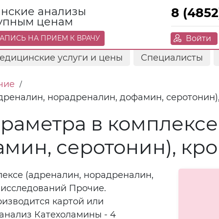
нские анализы
8 (4852
тупным ценам
Войти
АПИСЬ НА ПРИЕМ К ВРАЧУ
едицинские услуги и цены
Специалисты
чие
/
дреналин, норадреналин, дофамин, серотонин),
араметра в комплексе
мин, серотонин), кро
лексе (адреналин, норадреналин,
у исследований Прочие.
оизводится картой или
анализ Катехоламины - 4