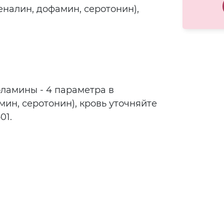
налин, дофамин, серотонин),
оламины - 4 параметра в
ин, серотонин), кровь уточняйте
01.