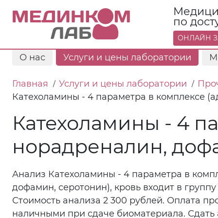
Медици
по дос
ОНЛАЙН З
О нас
Услуги и цены лаборатории
М
Главная
Услуги и цены лаборатории
Про
/
/
Катехоламины - 4 параметра в комплексе (а
Катехоламины - 4 п
норадреналин, дофа
Анализ Катехоламины - 4 параметра в комп
дофамин, серотонин), кровь входит в групп
Стоимость анализа 2 300 рублей. Оплата пр
наличными при сдаче биоматериала. Сдать 