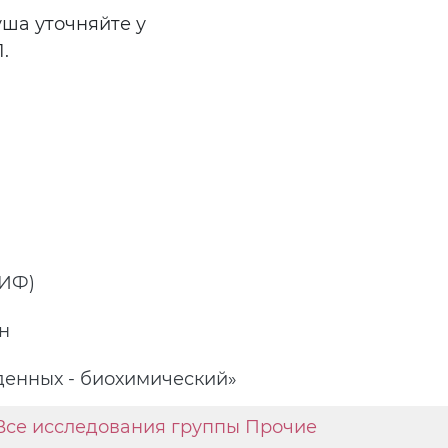
уша уточняйте у
.
РИФ)
н
енных - биохимический»
Все исследования группы Прочие