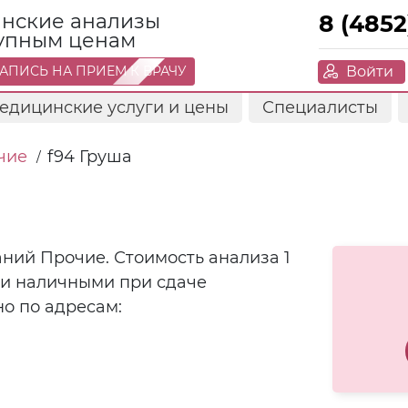
нские анализы
8 (4852
тупным ценам
Войти
АПИСЬ НА ПРИЕМ К ВРАЧУ
едицинские услуги и цены
Специалисты
чие
f94 Груша
/
аний Прочие. Стоимость анализа 1
ли наличными при сдаче
о по адресам: