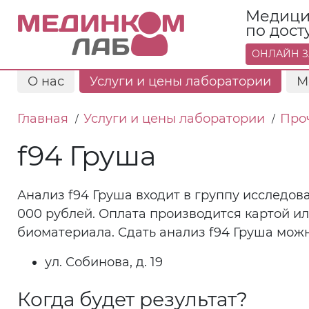
Медици
по дос
ОНЛАЙН З
О нас
Услуги и цены лаборатории
М
Главная
Услуги и цены лаборатории
Про
/
/
f94 Груша
Анализ f94 Груша входит в группу исследов
000 рублей. Оплата производится картой и
биоматериала. Сдать анализ f94 Груша можн
ул. Собинова, д. 19
Когда будет результат?