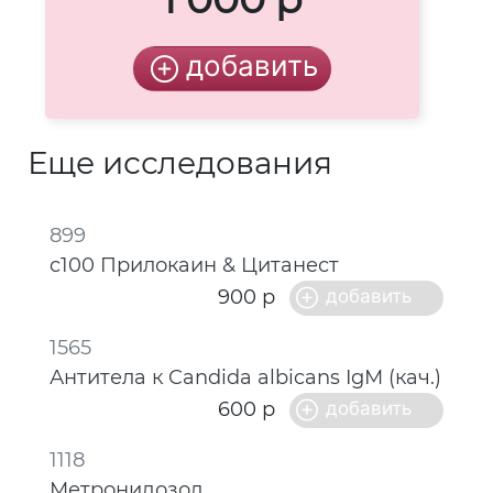
Еще исследования
899
c100 Прилокаин & Цитанест
900 р
1565
Антитела к Candida albicans IgМ (кач.)
600 р
1118
Метронидозол