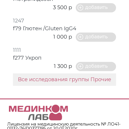
3 500 р
1247
f79 Глютен /Gluten IgG4
1 000 р
1111
f277 Укроп
1 300 р
Все исследования группы Прочие
Лицензия на медицинскую деятельность № ЛО41-
01132-76/00377195 от 20.01.2020г.